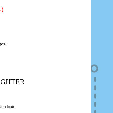
.)
pcs.)
LIGHTER
Non toxic.