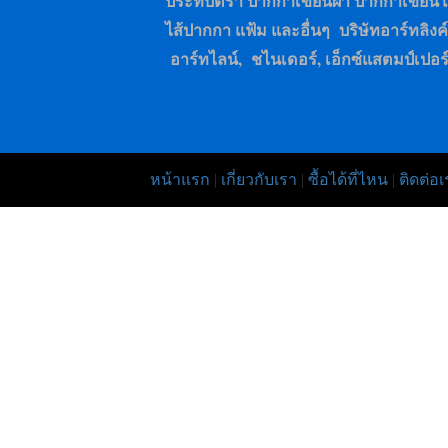
ประทับตรา ปากกาเขียนผ้า ปากกาเขียน
ไส้ปากกา แฟ้ม และอื่นๆ บริษัทอาร์ทลิงค์เ
อาร์ทไลน์, ชไนเดอร์, เอ็กซ์แสตมป์เปอร
หน้าแรก
|
เกี่ยวกับเรา
|
ซื้อได้ที่ไหน
|
ติดต่อเ