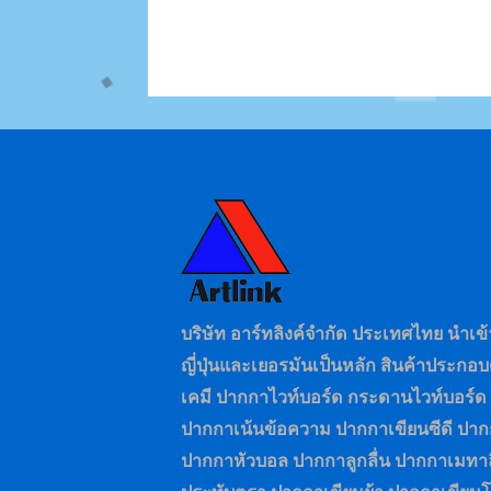
บริษัท อาร์ทลิงค์จำกัด ประเทศไทย นำเ
ญี่ปุ่นและเยอรมันเป็นหลัก สินค้าประก
เคมี ปากกาไวท์บอร์ด กระดานไวท์บอร์ด
ปากกาเน้นข้อความ ปากกาเขียนซีดี ป
ปากกาหัวบอล ปากกาลูกลื่น ปากกาเมทาล